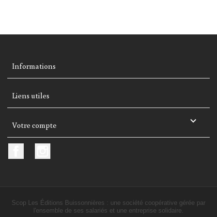
Informations
Liens utiles

Votre compte
Facebook
Instagram
Scop Les Éditions Buissonnières : une société coopérative gérée par
l'ensemble de ses salariés et une entreprise solidaire.