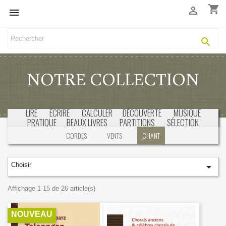
shopping_cart



NOTRE COLLECTION
LIRE
ÉCRIRE
CALCULER
DÉCOUVERTE
MUSIQUE
PRATIQUE
BEAUX LIVRES
PARTITIONS
SÉLECTION
CORDES
VENTS
CHANT
Choisir

Affichage 1-15 de 26 article(s)
NOUVEAU