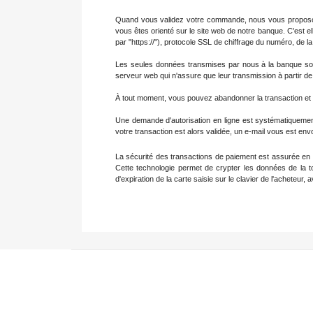
Quand vous validez votre commande, nous vous proposons
vous êtes orienté sur le site web de notre banque. C'est e
par "https://"), protocole SSL de chiffrage du numéro, de l
Les seules données transmises par nous à la banque sont
serveur web qui n'assure que leur transmission à partir de
À tout moment, vous pouvez abandonner la transaction et r
Une demande d'autorisation en ligne est systématiquement
votre transaction est alors validée, un e-mail vous est en
La sécurité des transactions de paiement est assurée en u
Cette technologie permet de crypter les données de la to
d'expiration de la carte saisie sur le clavier de l'achete