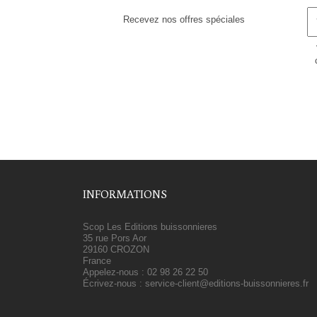
Recevez nos offres spéciales
INFORMATIONS
Scop Les Editions buissonnieres
35 rue Pors Aor
29160 CROZON
France
Appelez-nous :
02 98 26 22 50
Écrivez-nous :
service-client@editions-buissonnieres.fr