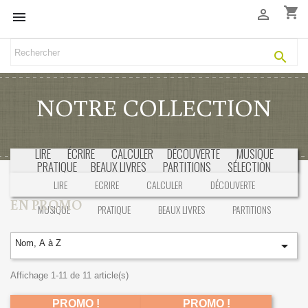
shopping_cart



NOTRE COLLECTION
LIRE
ÉCRIRE
CALCULER
DÉCOUVERTE
MUSIQUE
PRATIQUE
BEAUX LIVRES
PARTITIONS
SÉLECTION
LIRE
ECRIRE
CALCULER
DÉCOUVERTE
EN PROMO
MUSIQUE
PRATIQUE
BEAUX LIVRES
PARTITIONS
Nom, A à Z

Affichage 1-11 de 11 article(s)
PROMO !
PROMO !