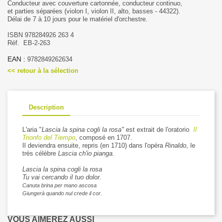
Conducteur avec couverture cartonnée, conducteur continuo,
et parties séparées (violon I, violon II, alto, basses - 44322).
Délai de
7 à 10 jours
pour le matériel d'orchestre.
ISBN 978284926 263 4
Réf. EB-2-263
EAN :
9782849262634
<< retour à la sélection
Description
L'aria "
Lascia la spina cogli la rosa"
est extrait de l'oratorio
Il
Trionfo del Tiempo
, composé en 1707.
Il deviendra ensuite, repris (en 1710) dans l'opéra
Rinaldo
, le
très célèbre
Lascia ch'io pianga.
Lascia la spina cogli la rosa
Tu vai cercando il tuo dolor.
Canuta brina per mano ascosa
Giungerà quando nul crede il cor.
VOUS AIMEREZ AUSSI