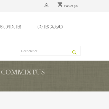
shopping_cart

Panier
(0)
US CONTACTER
CARTES CADEAUX

 COMMIXTUS