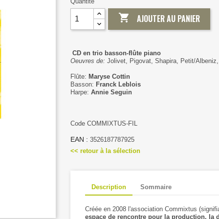
Quantité

AJOUTER AU PANIER
CD en trio basson-flûte piano
Oeuvres de:
Jolivet, Pigovat, Shapira, Petit/Albeni
Flûte:
Maryse Cottin
Basson:
Franck Leblois
Harpe:
Annie Seguin
Code COMMIXTUS-FIL
EAN :
3526187787925
<< retour à la sélection
Description
Sommaire
Créée en 2008 l'association Commixtus (signifia
espace de rencontre pour la production, la di