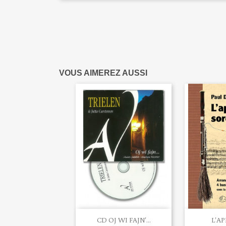
VOUS AIMEREZ AUSSI


Aperçu rapide
Ape
CD OJ WI FAJN'...
L'AP