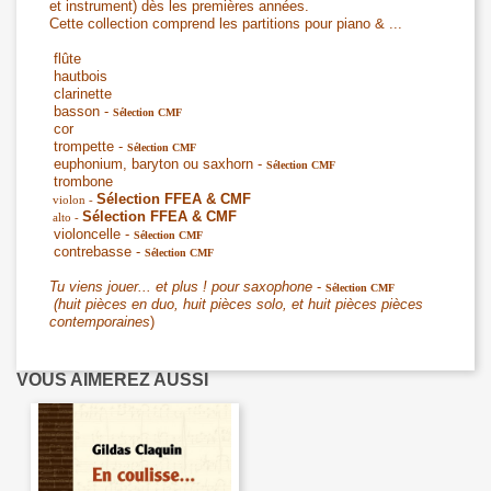
et instrument) dès les premières années.
Cette collection comprend les partitions pour piano & ...
flûte
hautbois
clarinette
basson -
Sélection CMF
cor
trompette -
Sélection CMF
euphonium, baryton ou saxhorn -
Sélection CMF
trombone
Sélection FFEA & CMF
violon -
Sélection FFEA & CMF
alto -
violoncelle -
Sélection CMF
contrebasse -
Sélection CMF
Tu viens jouer... et plus ! pour saxophone
-
Sélection CMF
(huit pièces en duo, huit pièces solo, et huit pièces pièces
contemporaines
)
VOUS AIMEREZ AUSSI