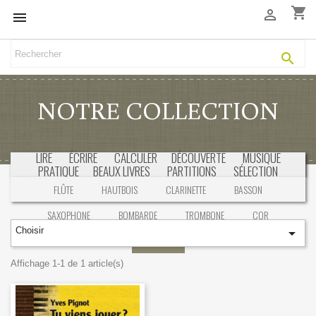
shopping_cart



NOTRE COLLECTION
LIRE
ÉCRIRE
CALCULER
DÉCOUVERTE
MUSIQUE
PRATIQUE
BEAUX LIVRES
PARTITIONS
SÉLECTION
FLÛTE
HAUTBOIS
CLARINETTE
BASSON
SAXOPHONE
BOMBARDE
TROMBONE
COR
Choisir

TROMPETTE
Affichage 1-1 de 1 article(s)