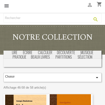
shopping_cart



NOTRE COLLECTION
LIRE
ÉCRIRE
CALCULER
DÉCOUVERTE
MUSIQUE
PRATIQUE
BEAUX LIVRES
PARTITIONS
SÉLECTION
Choisir

Affichage 46-58 de 58 article(s)