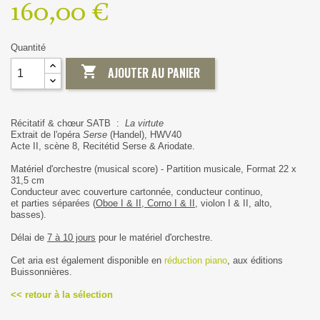
160,00 €
Quantité

AJOUTER AU PANIER
Récitatif & chœur SATB :
La virtute
Extrait de l'opéra
Serse
(Handel), HWV40
Acte II, scène 8, Recitétid Serse & Ariodate.
Matériel d'orchestre (musical score) - Partition musicale, Format 22 x
31,5 cm
Conducteur avec couverture cartonnée, conducteur continuo,
et parties séparées (
Oboe I & II, Corno I & II
, violon I & II, alto,
basses).
Délai de
7 à 10 jours
pour le matériel d'orchestre.
Cet aria est également disponible en
réduction piano
, aux éditions
Buissonnières.
<< retour à la sélection