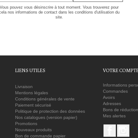
Vous pouvez vous désinscrire à tout moment. Vous trouverez pour
cela nos informations de contact dans les conditions d'utilisation du
site.
LIENS UTILES
VOTRE COMPT
Informations pers
Livraison
Commandes
Mentions légales
Avoirs
Conditions générales de vente
Adresses
Paiement sécurisé
Bons de réductio
Politique de protection des données
Mes alertes
Nos catalogues (version papier)
Promotions
Facebook
Ins
Nouveaux produits
Bon de commande papier