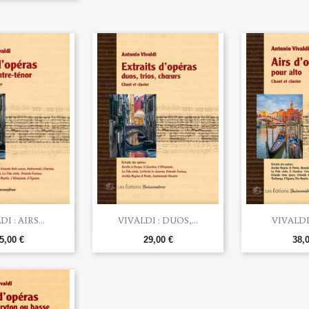


rçu rapide
Aperçu rapide
Aperç
I : AIRS...
VIVALDI : DUOS,...
VIVALDI 
5,00 €
29,00 €
38,