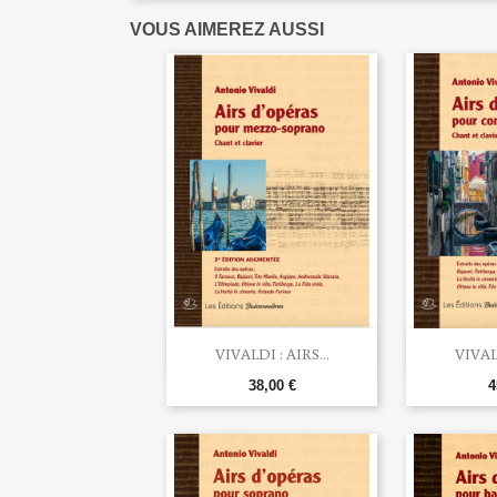
VOUS AIMEREZ AUSSI


Aperçu rapide
Ape
VIVALDI : AIRS...
VIVALD
38,00 €
4