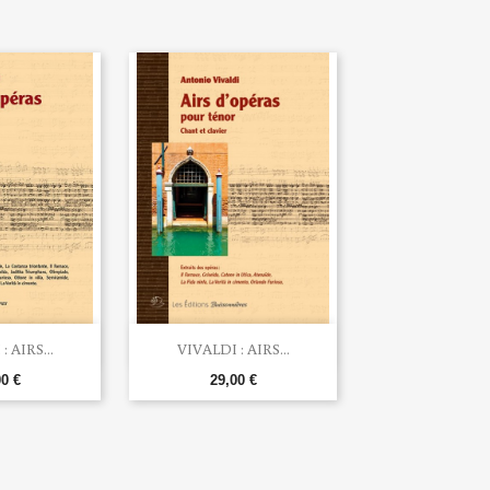

u rapide
Aperçu rapide
: AIRS...
VIVALDI : AIRS...
00 €
29,00 €