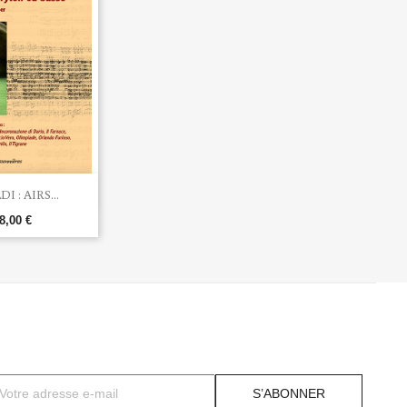
rçu rapide
I : AIRS...
8,00 €