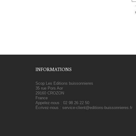
INFORMATIONS
Scop Les Editions buissonnieres
35 rue Pors Aor
29160 CROZON
France
Appelez-nous :
02 98 26 22 50
Écrivez-nous :
service-client@editions-buissonnieres.fr