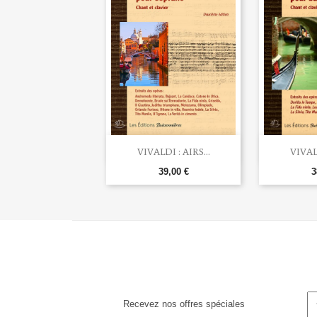


Aperçu rapide
Ape
VIVALDI : AIRS...
VIVALD
39,00 €
3
Recevez nos offres spéciales