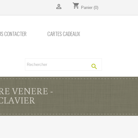
shopping_cart

Panier
(0)
US CONTACTER
CARTES CADEAUX

RE VENERE -
CLAVIER