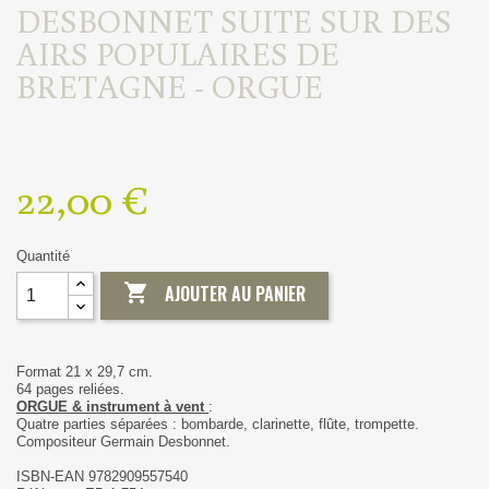
DESBONNET SUITE SUR DES
AIRS POPULAIRES DE
BRETAGNE - ORGUE
22,00 €
Quantité

AJOUTER AU PANIER
Format 21 x 29,7 cm.
64 pages reliées.
ORGUE
& instrument à vent
:
Quatre parties séparées : bombarde, clarinette, flûte, trompette.
Compositeur Germain Desbonnet.
ISBN-EAN 9782909557540