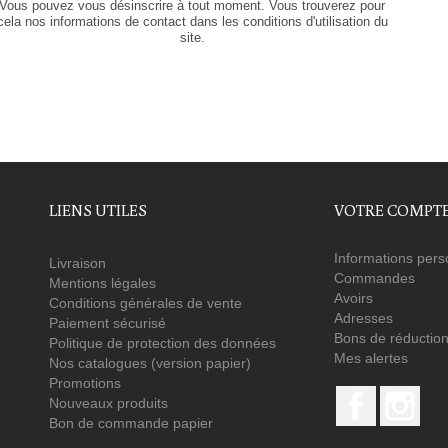
Vous pouvez vous désinscrire à tout moment. Vous trouverez pour
cela nos informations de contact dans les conditions d'utilisation du
site.
LIENS UTILES
VOTRE COMPT
Informations pers
Livraison
Commandes
Mentions légales
Avoirs
Conditions générales de vente
Adresses
Paiement sécurisé
Bons de réductio
Politique de protection des données
Mes alertes
Nos catalogues (version papier)
Promotions
Facebook
Ins
Nouveaux produits
Bon de commande papier