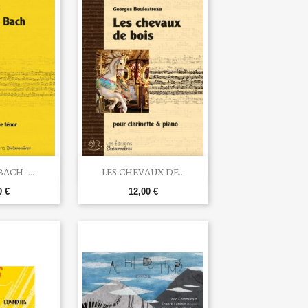

u rapide
Aperçu rapide
CH -...
LES CHEVAUX DE...
0 €
12,00 €