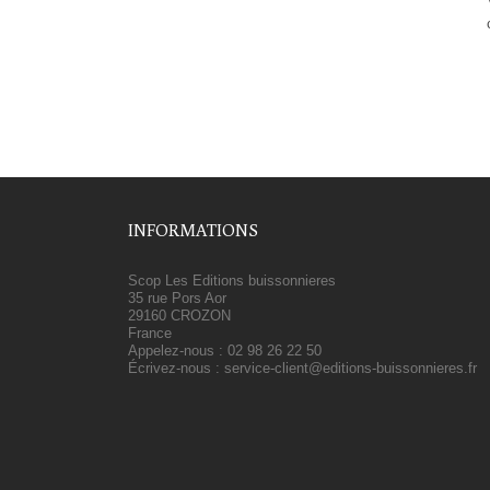
INFORMATIONS
Scop Les Editions buissonnieres
35 rue Pors Aor
29160 CROZON
France
Appelez-nous :
02 98 26 22 50
Écrivez-nous :
service-client@editions-buissonnieres.fr