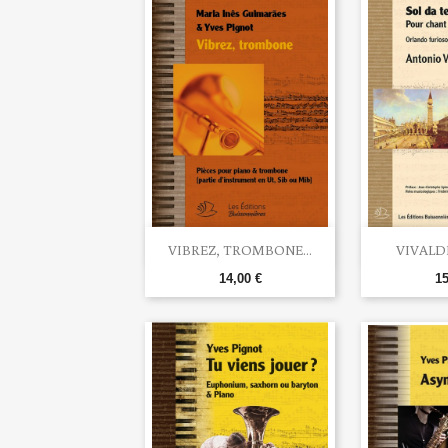


Aperçu rapide
Ape
VIBREZ, TROMBONE...
VIVALDI 
14,00 €
15