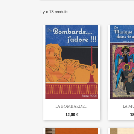
Il y a 78 produits.


Aperçu rapide
Ape
LA BOMBARDE,...
LA MU
12,00 €
18