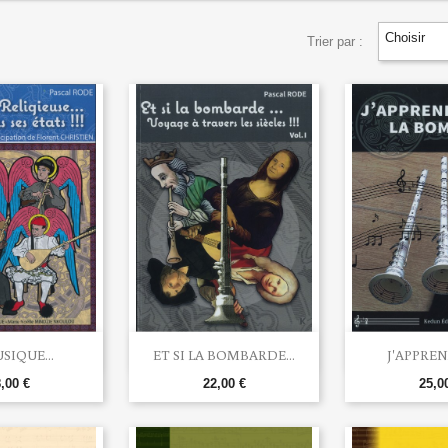
Choisir
Trier par :


rçu rapide
Aperçu rapide
Aperç
SIQUE...
ET SI LA BOMBARDE...
J'APPREND
,00 €
22,00 €
25,0