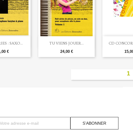


rçu rapide
Aperçu rapide
Aperç
ES : SAXO...
TU VIENS JOUER...
CD CONCORD
,00 €
24,00 €
15,0