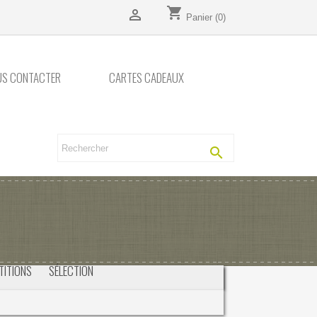
shopping_cart

Panier
(0)
US CONTACTER
CARTES CADEAUX

TITIONS
SÉLECTION