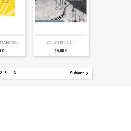

u rapide
Aperçu rapide
ANCES,...
CD AU FIL DU...
0 €
15,00 €
1

2
3
…
6
Suivant