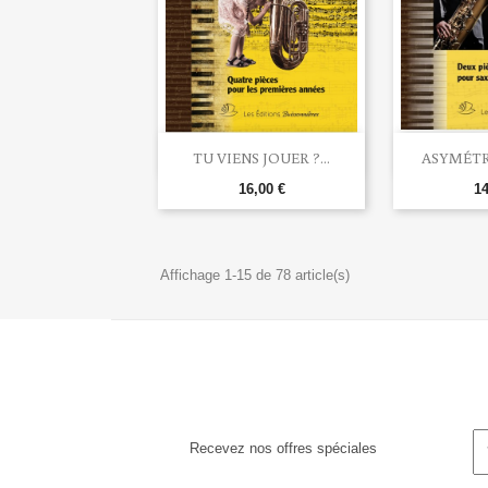


Aperçu rapide
Ape
TU VIENS JOUER ?...
ASYMÉTRI
16,00 €
14
Affichage 1-15 de 78 article(s)
Recevez nos offres spéciales