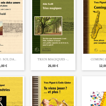


rçu rapide
Aperçu rapide
Aperç
: SOL DA...
TRIOS MAGIQUES -...
COMING BA
,00 €
26,00 €
12,0