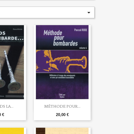


u rapide
Aperçu rapide
S LA...
MÉTHODE POUR...
0 €
20,00 €