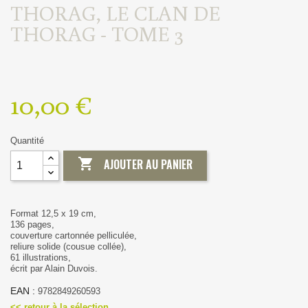
THORAG, LE CLAN DE
THORAG - TOME 3
10,00 €
Quantité

AJOUTER AU PANIER
Format 12,5 x 19 cm,
136 pages,
couverture cartonnée pelliculée,
reliure solide (cousue collée),
61 illustrations,
écrit par Alain Duvois.
EAN :
9782849260593
<< retour à la sélection