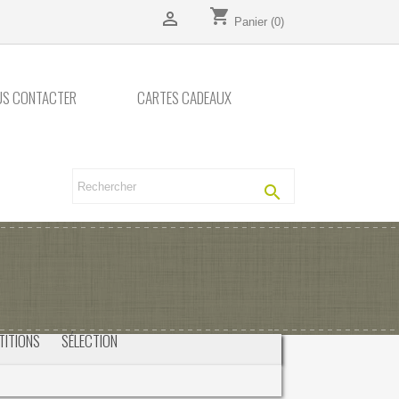
shopping_cart

Panier
(0)
US CONTACTER
CARTES CADEAUX

TITIONS
SÉLECTION