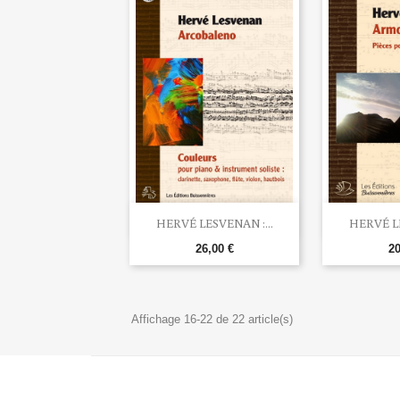


Aperçu rapide
Ape
HERVÉ LESVENAN :...
HERVÉ LE
26,00 €
20
Affichage 16-22 de 22 article(s)