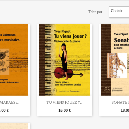
Choisir
Trier par :


rçu rapide
Aperçu rapide
Aperç
MARAES :...
TU VIENS JOUER ?...
SONATE P
,00 €
16,00 €
18,0