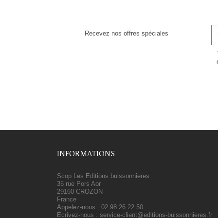
Recevez nos offres spéciales
INFORMATIONS
Scop Les Editions buissonnieres
35 rue Pors Aor
29160 CROZON
France
Appelez-nous :
02 98 26 22 50
Écrivez-nous :
service-client@editions-buissonnieres.fr