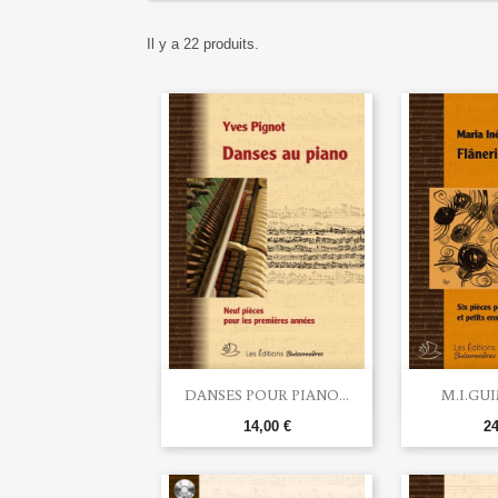
Il y a 22 produits.


Aperçu rapide
Ape
DANSES POUR PIANO...
M.I.GUI
14,00 €
24