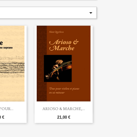


u rapide
Aperçu rapide
OUR...
ARIOSO & MARCHE,...
0 €
21,00 €