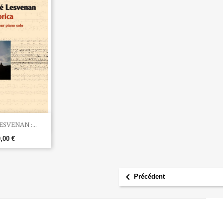
rçu rapide
SVENAN :...
,00 €

Précédent