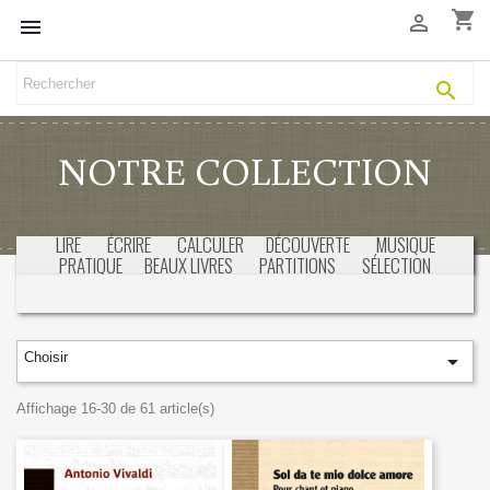
shopping_cart



NOTRE COLLECTION
LIRE
ÉCRIRE
CALCULER
DÉCOUVERTE
MUSIQUE
PRATIQUE
BEAUX LIVRES
PARTITIONS
SÉLECTION
Choisir

Affichage 16-30 de 61 article(s)