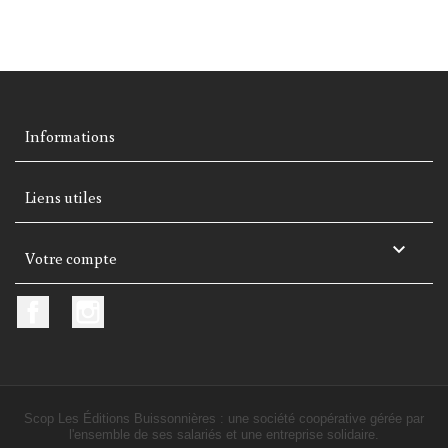
Informations
Liens utiles

Votre compte
Facebook
Instagram
Scop Les Éditions Buissonnières : une société coopérative gérée par
l'ensemble de ses salariés et une entreprise solidaire.