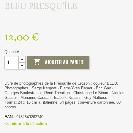
BLEU PRESQU'ÎLE
12,00 €
Quantité

AJOUTER AU PANIER
Livre de photographies de la Presqu'île de Crozon : couleur BLEU.
Photographes : Serge Kergoat - Pierre-Yves Baraër - Éric Gay -
Georges Boulestreau - René Theuillon - Christophe Le Bihan - Nicolas
Gautier - Marianne Caudan - Isabelle Krausz - Guy Malbosc
Format 24 x 16 cm à l'italienne, 64 pages, couverture cartonnée, 80
photos
EAN :
9782849262740
<< retour à la sélection