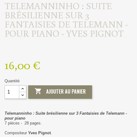
TELEMANNINHO : SUITE
BRÉSILIENNE SUR 3
FANTAISIES DE TELEMANN -
POUR PIANO - YVES PIGNOT
16,00 €
Quantité

AJOUTER AU PANIER
Telemanninho : Suite brésilienne sur 3 Fantaisies de Telemann -
pour piano
7 pièces - 28 pages.
Compositeur
Yves Pignot
.