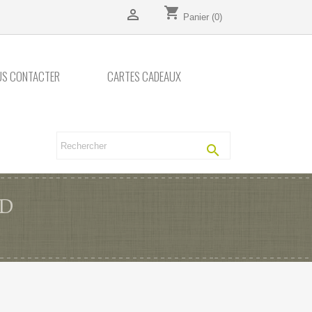
shopping_cart

Panier
(0)
US CONTACTER
CARTES CADEAUX

CD