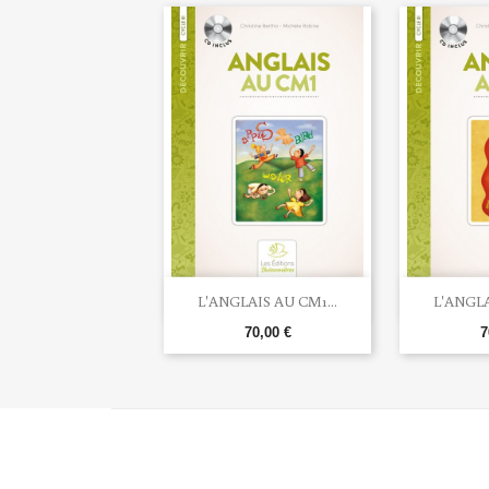


Aperçu rapide
Ape
L'ANGLAIS AU CM1...
L'ANGLA
70,00 €
7