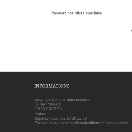
Recevez nos offres spéciales
INFORMATIONS
Scop Les Editions buissonnieres
35 rue Pors Aor
29160 CROZON
France
Appelez-nous :
02 98 26 22 50
Écrivez-nous :
service-client@editions-buissonnieres.fr