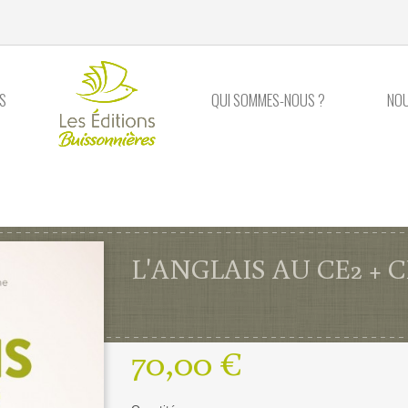
S
QUI SOMMES-NOUS ?
NO
L'ANGLAIS AU CE2 + 
70,00 €