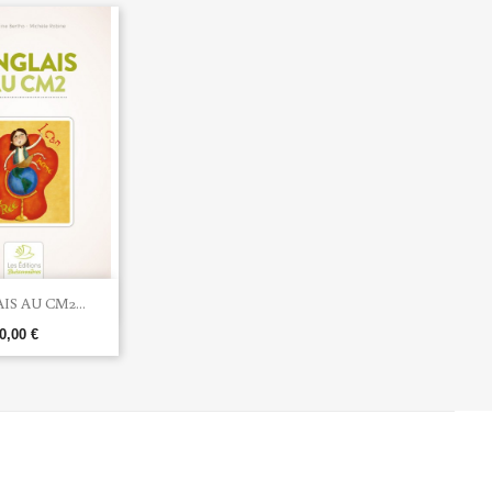
rçu rapide
IS AU CM2...
0,00 €