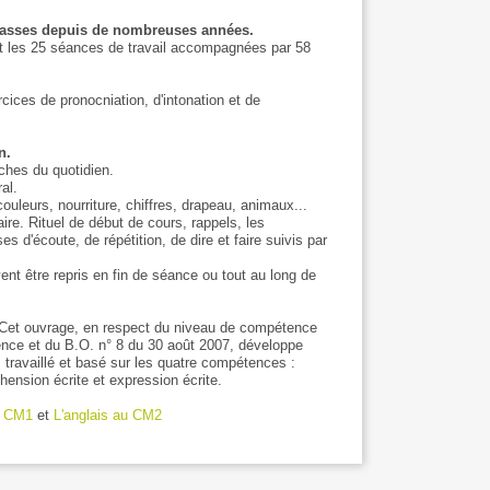
lasses depuis de nombreuses années.
ent les 25 séances de travail accompagnées par 58
ices de pronocniation, d'intonation et de
n.
ches du quotidien.
al.
couleurs, nourriture, chiffres, drapeau, animaux...
re. Rituel de début de cours, rappels, les
 d'écoute, de répétition, de dire et faire suivis par
t être repris en fin de séance ou tout au long de
Cet ouvrage, en respect du niveau de compétence
ce et du B.O. n° 8 du 30 août 2007, développe
, travaillé et basé sur les quatre compétences :
ension écrite et expression écrite.
u CM1
et
L'anglais au CM2