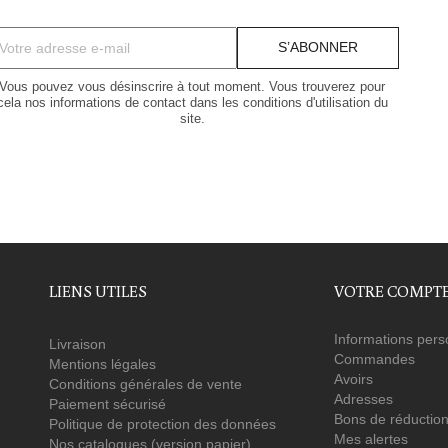
Vous pouvez vous désinscrire à tout moment. Vous trouverez pour
cela nos informations de contact dans les conditions d'utilisation du
site.
LIENS UTILES
VOTRE COMPT
Informations pers
Livraison
Commandes
Mentions légales
Avoirs
Conditions générales de vente
Adresses
Paiement sécurisé
Bons de réductio
Politique de protection des données
Mes alertes
Nos catalogues (version papier)