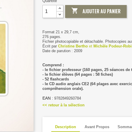
Quantité

AJOUTER AU PANIER
Format 21 x 29,7 cm,
276 pages.
Fichier photocopiable et détachable. Photocopies au
Écrit par
Christine Bertho
et
Michèle Podeur-Rob
Date de parution : 2009
Comprend :
- le fichier professeur (160 pages, 25 séances de t
- le fichier élèves (64 pages : 58 fiches)
- 52 flashcards
- le CD audio anglais CE2 (64 plages avec e
xerci
compréhension orale).
EAN :
9782849260784
<< retour à la sélection
Description
Avant Propos
Sommai