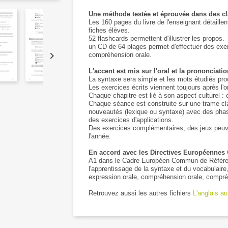
Une méthode testée et éprouvée dans des c
Les 160 pages du livre de l'enseignant détaill
fiches élèves.
52 flashcards permettent d'illustrer les propos.
un CD de 64 plages permet d'effectuer des exerc

compréhension orale.
L'accent est mis sur l'oral et la prononciatio
La syntaxe sera simple et les mots étudiés pro
Les exercices écrits viennent toujours après l'or
Chaque chapitre est lié à son aspect culturel : 
Chaque séance est construite sur une trame clai
nouveautés (lexique ou syntaxe) avec des phases
des exercices d'applications.
Des exercices complémentaires, des jeux peuven
l'année.
En accord avec les Directives Européennes
A1 dans le Cadre Européen Commun de Référen
l'apprentissage de la syntaxe et du vocabulaire
expression orale, compréhension orale, compréh
Retrouvez aussi les autres fichiers
L'anglais a